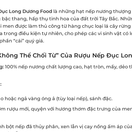
Đục Long Dương Food
là những hạt nếp nương thượng 
 bậc thang, hấp thụ tinh hoa của đất trời Tây Bắc. Nhữ
ại men được làm thủ công từ hàng chục loại lá cây rừng 
 trong điều kiện tự nhiên, cho phép các vi sinh vật có 
phần “cái” quý giá.
“Không Thể Chối Từ” Của Rượu Nếp Đục Lo
g:
100% nếp nương chất lượng cao, hạt tròn, mẩy, dẻo t
:
 hoặc ngả vàng óng ả (tùy loại nếp), sánh đặc.
m rượu mới, quyện với hương thơm đặc trưng của men 
inh bột nếp đã thủy phân, xen lẫn vị cay nồng ấm áp củ