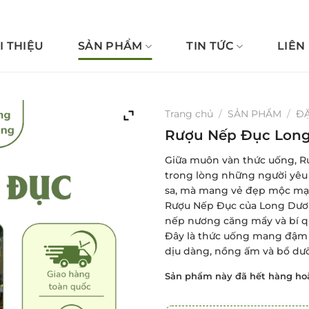
I THIỆU
SẢN PHẨM
TIN TỨC
LIÊN
Trang chủ
/
SẢN PHẨM
/
ĐẶ
Rượu Nếp Đục Lon
Giữa muôn vàn thức uống, Rư
trong lòng những người yêu 
sa, mà mang vẻ đẹp mộc mạc
Rượu Nếp Đục của Long Dương
nếp nương căng mẩy và bí qu
Đây là thức uống mang đậm h
dịu dàng, nồng ấm và bổ dư
Sản phẩm này đã hết hàng hoặ