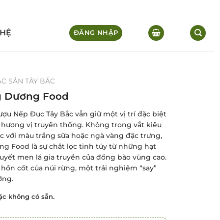
 HỆ
ĐĂNG NHẬP
C SẢN TÂY BẮC
g Dương Food
ợu Nếp Đục Tây Bắc vẫn giữ một vị trí đặc biệt
hương vị truyền thống. Không trong vắt kiêu
 với màu trắng sữa hoặc ngà vàng đặc trưng,
 Food là sự chắt lọc tinh túy từ những hạt
yết men lá gia truyền của đồng bào vùng cao.
ồn cốt của núi rừng, một trải nghiệm “say”
ỡng.
c không có sẵn.