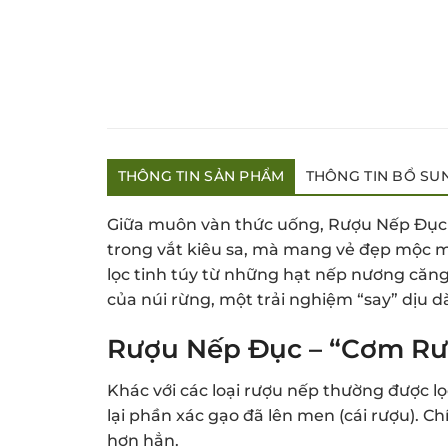
THÔNG TIN SẢN PHẨM
THÔNG TIN BỔ SU
Giữa muôn vàn thức uống, Rượu Nếp Đục T
trong vắt kiêu sa, mà mang vẻ đẹp mộc 
lọc tinh túy từ những hạt nếp nương căn
của núi rừng, một trải nghiệm “say” dịu 
Rượu Nếp Đục – “Cơm Rư
Khác với các loại rượu nếp thường được lọ
lại phần xác gạo đã lên men (cái rượu). 
hơn hẳn.