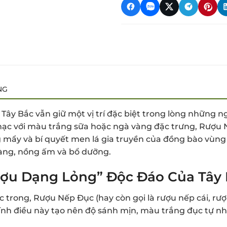
NG
ây Bắc vẫn giữ một vị trí đặc biệt trong lòng những n
mạc với màu trắng sữa hoặc ngà vàng đặc trưng, Rượu 
g mẩy và bí quyết men lá gia truyền của đồng bào vùn
dàng, nồng ấm và bổ dưỡng.
ợu Dạng Lỏng” Độc Đáo Của Tây 
c trong, Rượu Nếp Đục (hay còn gọi là rượu nếp cái, rượ
Chính điều này tạo nên độ sánh mịn, màu trắng đục tự 