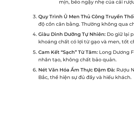
mịn, béo ngậy nhẹ của cái rượu, 
Quy Trình Ủ Men Thủ Công Truyền Thố
độ cồn cân bằng. Thường không qua chưn
Giàu Dinh Dưỡng Tự Nhiên:
Do giữ lại 
khoáng chất có lợi từ gạo và men, tốt c
Cam Kết “Sạch” Từ Tâm:
Long Dương Fo
nhân tạo, không chất bảo quản.
Nét Văn Hóa Ẩm Thực Đậm Đà:
Rượu Nế
Bắc, thể hiện sự đủ đầy và hiếu khách.