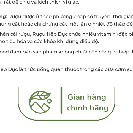
rất dễ chịu và kích thích vị giác.
ng:
Rượu được ủ theo phương pháp cổ truyền, thời gian
g cất hoặc chỉ chưng cất một lần ở nhiệt độ thấp để g
phần cái rượu, Rượu Nếp Đục chứa nhiều vitamin (đặc bi
ho tiêu hóa và sức khỏe khi dùng điều độ.
od đảm bảo sản phẩm không chứa cồn công nghiệp, 
p Đục là thức uống quen thuộc trong các bữa cơm sum 