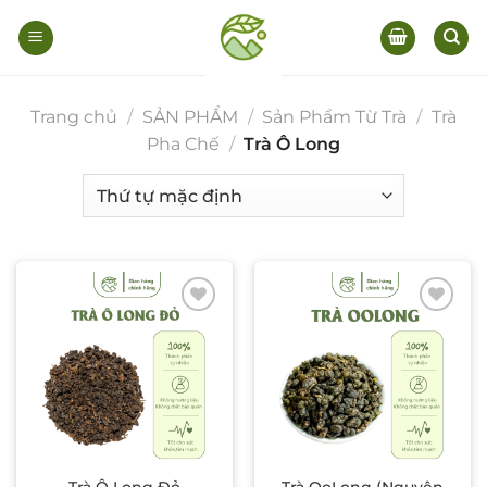
Bỏ
qua
nội
dung
Trang chủ
/
SẢN PHẨM
/
Sản Phẩm Từ Trà
/
Trà
Pha Chế
/
Trà Ô Long
Add to wishlist
Add to wishlist