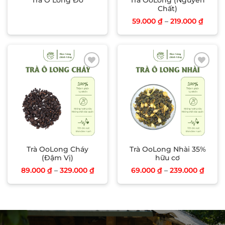
Trà Ô Long Đỏ
Trà OoLong (Nguyên
Chất)
59.000
₫
–
219.000
₫
Add to wishlist
Add to wishlist
Trà OoLong Cháy
Trà OoLong Nhài 35%
(Đậm Vị)
hữu cơ
89.000
₫
–
329.000
₫
69.000
₫
–
239.000
₫