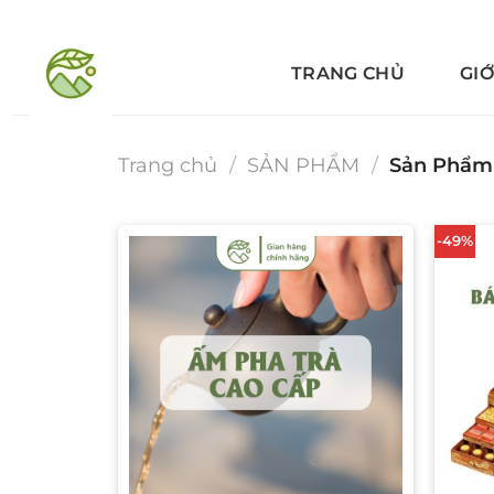
Bỏ
qua
TRANG CHỦ
GIỚ
nội
dung
Trang chủ
/
SẢN PHẨM
/
Sản Phẩm 
-49%
Add to wishlist