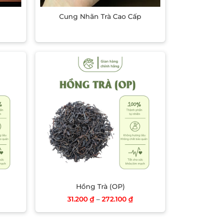
Cung Nhãn Trà Cao Cấp
list
Add to wishlist
Hồng Trà (OP)
31.200
₫
–
272.100
₫