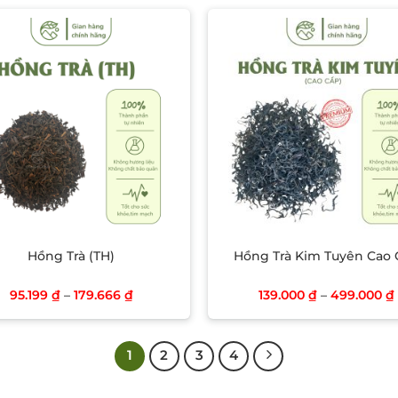
Add to wishlist
Add to wish
Hồng Trà (TH)
Hồng Trà Kim Tuyên Cao
95.199
₫
–
179.666
₫
139.000
₫
–
499.000
₫
1
2
3
4