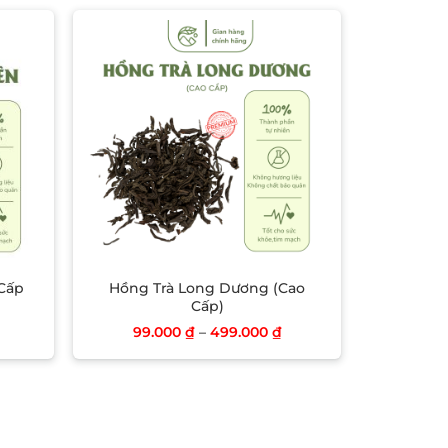
list
Add to wishlist
 Cấp
Hồng Trà Long Dương (Cao
Cấp)
99.000
₫
–
499.000
₫