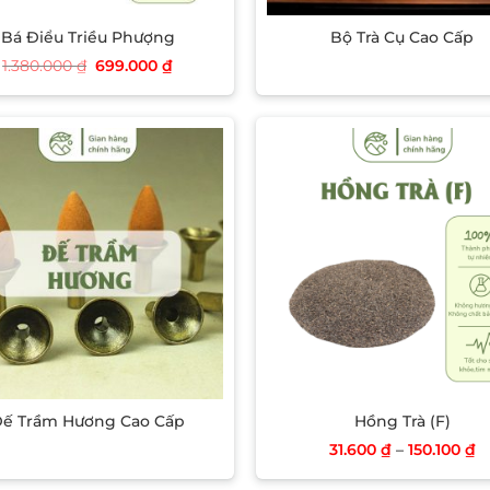
Bá Điểu Triều Phượng
Bộ Trà Cụ Cao Cấp
Giá
Giá
1.380.000
₫
699.000
₫
gốc
hiện
là:
tại
1.380.000 ₫.
là:
699.000 ₫.
Add to wishlist
Add to wish
ế Trầm Hương Cao Cấp
Hồng Trà (F)
31.600
₫
–
150.100
₫