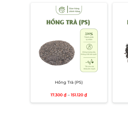
Add to wishlist
Hồng Trà (PS)
17.300
₫
–
151.120
₫