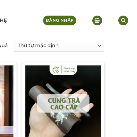
 HỆ
ĐĂNG NHẬP
 quả
list
Add to wishlist