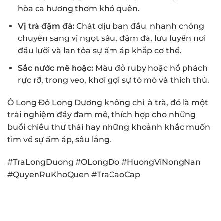
hòa ca hương thơm khó quên.
Vị trà đậm đà:
Chát dịu ban đầu, nhanh chóng
chuyển sang vị ngọt sâu, đậm đà, lưu luyến nơi
đầu lưỡi và lan tỏa sự ấm áp khắp cơ thể.
Sắc nước mê hoặc:
Màu đỏ ruby hoặc hổ phách
rực rỡ, trong veo, khơi gợi sự tò mò và thích thú.
Ô Long Đỏ Long Dương không chỉ là trà, đó là một
trải nghiệm đầy đam mê, thích hợp cho những
buổi chiều thư thái hay những khoảnh khắc muốn
tìm về sự ấm áp, sâu lắng.
#TraLongDuong #OLongDo #HuongViNongNan
#QuyenRuKhoQuen #TraCaoCap