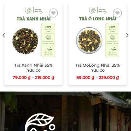
Add to wishlist
Add to wishlist
Trà Xanh Nhài 35%
Trà OoLong Nhài 35%
hữu cơ
hữu cơ
79.000
₫
–
219.000
₫
69.000
₫
–
239.000
₫