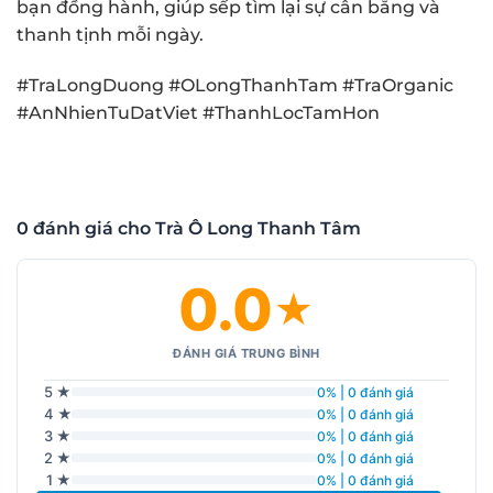
bạn đồng hành, giúp sếp tìm lại sự cân bằng và
thanh tịnh mỗi ngày.
#TraLongDuong #OLongThanhTam #TraOrganic
#AnNhienTuDatViet #ThanhLocTamHon
0 đánh giá cho Trà Ô Long Thanh Tâm
0.0
★
ĐÁNH GIÁ TRUNG BÌNH
5 ★
0% | 0 đánh giá
4 ★
0% | 0 đánh giá
3 ★
0% | 0 đánh giá
2 ★
0% | 0 đánh giá
1 ★
0% | 0 đánh giá