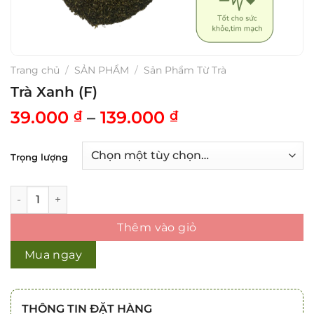
Trang chủ
/
SẢN PHẨM
/
Sản Phẩm Từ Trà
Trà Xanh (F)
39.000
–
139.000
₫
₫
Trọng lượng
Trà Xanh (F) số lượng
Thêm vào giỏ
Mua ngay
THÔNG TIN ĐẶT HÀNG