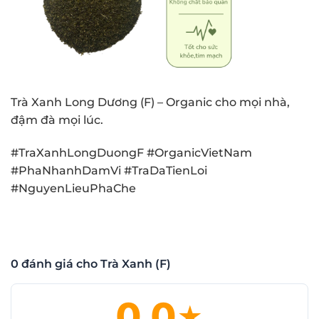
Trà Xanh Long Dương (F) – Organic cho mọi nhà,
đậm đà mọi lúc.
#TraXanhLongDuongF #OrganicVietNam
#PhaNhanhDamVi #TraDaTienLoi
#NguyenLieuPhaChe
0 đánh giá cho Trà Xanh (F)
0.0
★