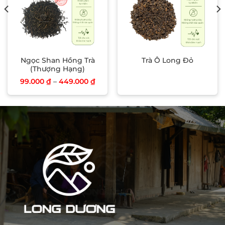
Ngọc Shan Hồng Trà
Trà Ô Long Đỏ
(Thượng Hạng)
99.000
₫
–
449.000
₫