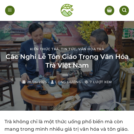
Bỏ
qua
nội
dung
KIẾN THỨC TRÀ
,
TIN TỨC
,
VĂN HÓA TRÀ
Các Nghi Lễ Tôn Giáo Trong Văn Hóa
Trà Việt Nam
28/06/2025
-
LONG DƯƠNG
-
7 LƯỢT XEM
Trà không chỉ là một thức uống phổ biến mà còn
mang trong mình nhiều giá trị văn hóa và tôn giáo.