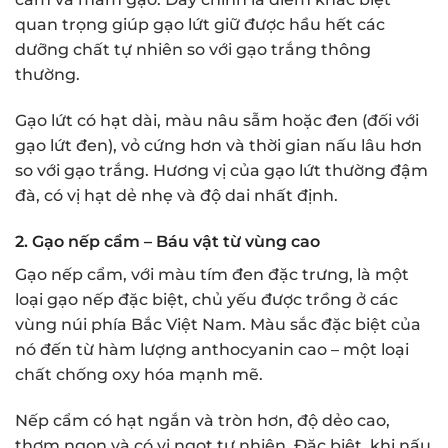
quan trọng giúp gạo lứt giữ được hầu hết các
dưỡng chất tự nhiên so với gạo trắng thông
thường.
Gạo lứt có hạt dài, màu nâu sẫm hoặc đen (đối với
gạo lứt đen), vỏ cứng hơn và thời gian nấu lâu hơn
so với gạo trắng. Hương vị của gạo lứt thường đậm
đà, có vị hạt dẻ nhẹ và độ dai nhất định.
2. Gạo nếp cẩm – Báu vật từ vùng cao
Gạo nếp cẩm, với màu tím đen đặc trưng, là một
loại gạo nếp đặc biệt, chủ yếu được trồng ở các
vùng núi phía Bắc Việt Nam. Màu sắc đặc biệt của
nó đến từ hàm lượng anthocyanin cao – một loại
chất chống oxy hóa mạnh mẽ.
Nếp cẩm có hạt ngắn và tròn hơn, độ dẻo cao,
thơm ngon và có vị ngọt tự nhiên. Đặc biệt, khi nấu