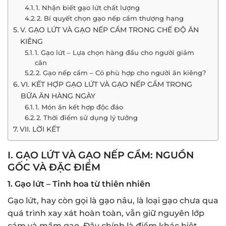
1. Nhận biết gạo lứt chất lượng
2. Bí quyết chọn gạo nếp cẩm thượng hạng
V. GẠO LỨT VÀ GẠO NẾP CẨM TRONG CHẾ ĐỘ ĂN
KIÊNG
1. Gạo lứt – Lựa chọn hàng đầu cho người giảm
cân
2. Gạo nếp cẩm – Có phù hợp cho người ăn kiêng?
VI. KẾT HỢP GẠO LỨT VÀ GẠO NẾP CẨM TRONG
BỮA ĂN HÀNG NGÀY
1. Món ăn kết hợp độc đáo
2. Thời điểm sử dụng lý tưởng
VII. LỜI KẾT
I. GẠO LỨT VÀ GẠO NẾP CẨM: NGUỒN
GỐC VÀ ĐẶC ĐIỂM
1. Gạo lứt – Tinh hoa từ thiên nhiên
Gạo lứt, hay còn gọi là gạo nâu, là loại gạo chưa qua
quá trình xay xát hoàn toàn, vẫn giữ nguyên lớp
cám và mầm gạo. Đây chính là điểm khác biệt