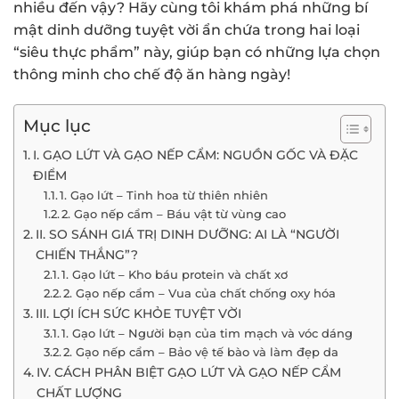
nhiều đến vậy? Hãy cùng tôi khám phá những bí
mật dinh dưỡng tuyệt vời ẩn chứa trong hai loại
“siêu thực phẩm” này, giúp bạn có những lựa chọn
thông minh cho chế độ ăn hàng ngày!
Mục lục
I. GẠO LỨT VÀ GẠO NẾP CẨM: NGUỒN GỐC VÀ ĐẶC
ĐIỂM
1. Gạo lứt – Tinh hoa từ thiên nhiên
2. Gạo nếp cẩm – Báu vật từ vùng cao
II. SO SÁNH GIÁ TRỊ DINH DƯỠNG: AI LÀ “NGƯỜI
CHIẾN THẮNG”?
1. Gạo lứt – Kho báu protein và chất xơ
2. Gạo nếp cẩm – Vua của chất chống oxy hóa
III. LỢI ÍCH SỨC KHỎE TUYỆT VỜI
1. Gạo lứt – Người bạn của tim mạch và vóc dáng
2. Gạo nếp cẩm – Bảo vệ tế bào và làm đẹp da
IV. CÁCH PHÂN BIỆT GẠO LỨT VÀ GẠO NẾP CẨM
CHẤT LƯỢNG