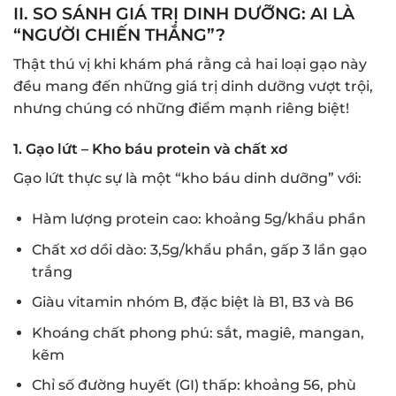
II. SO SÁNH GIÁ TRỊ DINH DƯỠNG: AI LÀ
“NGƯỜI CHIẾN THẮNG”?
Thật thú vị khi khám phá rằng cả hai loại gạo này
đều mang đến những giá trị dinh dưỡng vượt trội,
nhưng chúng có những điểm mạnh riêng biệt!
1. Gạo lứt – Kho báu protein và chất xơ
Gạo lứt thực sự là một “kho báu dinh dưỡng” với:
Hàm lượng protein cao: khoảng 5g/khẩu phần
Chất xơ dồi dào: 3,5g/khẩu phần, gấp 3 lần gạo
trắng
Giàu vitamin nhóm B, đặc biệt là B1, B3 và B6
Khoáng chất phong phú: sắt, magiê, mangan,
kẽm
Chỉ số đường huyết (GI) thấp: khoảng 56, phù