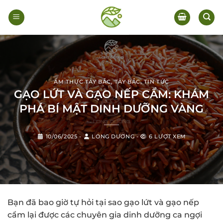
Bỏ
qua
nội
dung
ẨM THỰC TÂY BẮC
,
TÂY BẮC
,
TIN TỨC
GẠO LỨT VÀ GẠO NẾP CẨM: KHÁM
PHÁ BÍ MẬT DINH DƯỠNG VÀNG
10/06/2025
-
LONG DƯƠNG
-
6 LƯỢT XEM
Bạn đã bao giờ tự hỏi tại sao gạo lứt và gạo nếp
cẩm lại được các chuyên gia dinh dưỡng ca ngợi