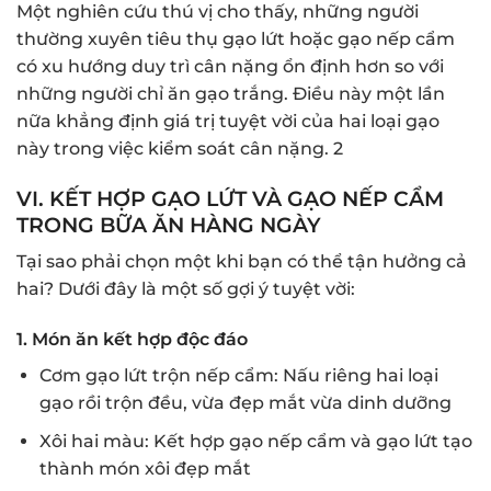
Một nghiên cứu thú vị cho thấy, những người
thường xuyên tiêu thụ gạo lứt hoặc gạo nếp cẩm
có xu hướng duy trì cân nặng ổn định hơn so với
những người chỉ ăn gạo trắng. Điều này một lần
nữa khẳng định giá trị tuyệt vời của hai loại gạo
này trong việc kiểm soát cân nặng.
2
VI. KẾT HỢP GẠO LỨT VÀ GẠO NẾP CẨM
TRONG BỮA ĂN HÀNG NGÀY
Tại sao phải chọn một khi bạn có thể tận hưởng cả
hai? Dưới đây là một số gợi ý tuyệt vời:
1. Món ăn kết hợp độc đáo
Cơm gạo lứt trộn nếp cẩm: Nấu riêng hai loại
gạo rồi trộn đều, vừa đẹp mắt vừa dinh dưỡng
Xôi hai màu: Kết hợp gạo nếp cẩm và gạo lứt tạo
thành món xôi đẹp mắt