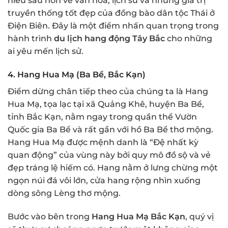
hiểu sâu hơn về văn hóa, lịch sử và những giá trị
truyền thống tốt đẹp của đồng bào dân tộc Thái ở
Điện Biên. Đây là một điểm nhấn quan trọng trong
hành trình
du lịch hang động Tây Bắc
cho những
ai yêu mến lịch sử.
4. Hang Hua Mạ (Ba Bể, Bắc Kạn)
Điểm dừng chân tiếp theo của chúng ta là Hang
Hua Mạ, tọa lạc tại xã Quảng Khê, huyện Ba Bể,
tỉnh Bắc Kạn, nằm ngay trong quần thể Vườn
Quốc gia Ba Bể và rất gần với hồ Ba Bể thơ mộng.
Hang Hua Mạ được mệnh danh là “Đệ nhất kỳ
quan động” của vùng này bởi quy mô đồ sộ và vẻ
đẹp tráng lệ hiếm có. Hang nằm ở lưng chừng một
ngọn núi đá vôi lớn, cửa hang rộng nhìn xuống
dòng sông Lèng thơ mộng.
Bước vào bên trong
Hang Hua Mạ Bắc Kạn
, quý vị