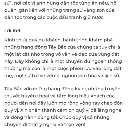
sử”, nơi các vị anh hùng dân tộc từng ẩn náu, hội
quân, gắn liền với những trang sử vàng son của
dân tộc trong các cuộc đấu tranh giữ nước.
Lời Kết
Kính thưa quý du khách, hành trình khám phá
những
hang động Tây Bắc
của chúng ta tuy chỉ là
một lát cắt nhỏ trong vô vàn vẻ đẹp của vùng đất
này. Đây không chỉ là một chuyến du ngoạn thông
thường mà còn là một cuộc phiêu lưu vào lòng đất
mẹ, một sự trở về với cội nguồn văn hóa và lịch sử.
Tây Bắc với những hang động kỳ bí, những truyền
thuyết huyền thoại và tấm lòng hiếu khách của
người dân nơi đây luôn mở rộng vòng tay chào đón
quý vị. Xin chân thành cảm ơn quý vị đã lắng nghe
và đồng hành cùng tôi. Chúc quý vị có những
chuyến đi thật ý nghĩa và trọn vẹn!