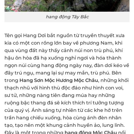
hang động Tây Bắc
Tên gọi Hang Dơi bắt nguồn từ truyền thuyết xưa
kia có một con rồng lớn bay về phương Nam, khi
qua vùng đất này thấy cảnh núi non trù phú, khí
hậu ôn hòa đã hạ xuống nghỉ ngơi và hóa thành
ngọn núi cùng hang động ngày nay, đàn dơi kéo về
đây trú ngụ, mang lại sự may mắn, trù phú. Bên
trong
Hang Sơn Mộc Hương Mộc Châu
, những khối
thạch nhũ với hình thù độc đáo như hình con voi,
sư tử, những nàng tiên đang múa hay những
ruộng bậc thang đá sẽ kích thích trí tưởng tượng
của quý vị. Ánh sáng tự nhiên từ các khe hở trên
trần hang chiếu xuống, hòa cùng ánh đèn nhân
tạo, tạo nên một khung cảnh huyền ảo, lung linh.
Đây là một trong những
hang động Mộc Châu
nổi