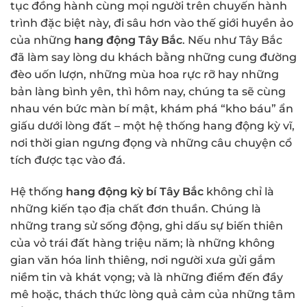
tục đồng hành cùng mọi người trên chuyến hành
trình đặc biệt này, đi sâu hơn vào thế giới huyền ảo
của những
hang động Tây Bắc
. Nếu như Tây Bắc
đã làm say lòng du khách bằng những cung đường
đèo uốn lượn, những mùa hoa rực rỡ hay những
bản làng bình yên, thì hôm nay, chúng ta sẽ cùng
nhau vén bức màn bí mật, khám phá “kho báu” ẩn
giấu dưới lòng đất – một hệ thống hang động kỳ vĩ,
nơi thời gian ngưng đọng và những câu chuyện cổ
tích được tạc vào đá.
Hệ thống
hang động kỳ bí Tây Bắc
không chỉ là
những kiến tạo địa chất đơn thuần. Chúng là
những trang sử sống động, ghi dấu sự biến thiên
của vỏ trái đất hàng triệu năm; là những không
gian văn hóa linh thiêng, nơi người xưa gửi gắm
niềm tin và khát vọng; và là những điểm đến đầy
mê hoặc, thách thức lòng quả cảm của những tâm