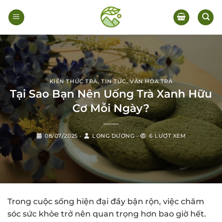
Bỏ
qua
nội
dung
KIẾN THỨC TRÀ
,
TIN TỨC
,
VĂN HÓA TRÀ
Tại Sao Bạn Nên Uống Trà Xanh Hữu
Cơ Mỗi Ngày?
08/07/2025
-
LONG DƯƠNG
-
6 LƯỢT XEM
Trong cuộc sống hiện đại đầy bận rộn, việc chăm
sóc sức khỏe trở nên quan trọng hơn bao giờ hết.