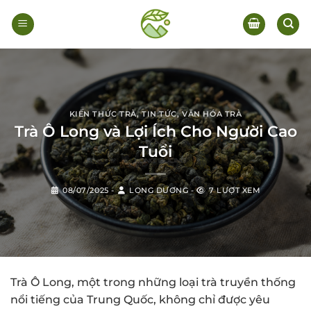
Bỏ
qua
nội
dung
KIẾN THỨC TRÀ
,
TIN TỨC
,
VĂN HÓA TRÀ
Trà Ô Long và Lợi Ích Cho Người Cao
Tuổi
08/07/2025
-
LONG DƯƠNG
-
7 LƯỢT XEM
Trà Ô Long, một trong những loại trà truyền thống
nổi tiếng của Trung Quốc, không chỉ được yêu