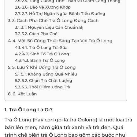
2.5. Tăng Cường Tinh Thần và Giảm Căng Thẳng
2.6. Bảo Vệ Xương Khớp
2.7. Hỗ Trợ Ngăn Ngừa Bệnh Tiểu Đường
3. Cách Pha Chế Trà Ô Long Đúng Cách
3.1. Nguyên Liệu Cần Chuẩn Bị
3.2. Cách Pha Chế
4. Một Số Công Thức Sáng Tạo Với Trà Ô Long
4.1. Trà Ô Long Trà Sữa
4.2. Sinh Tố Trà Ô Long
4.3. Bánh Trà Ô Long
5. Lưu Ý Khi Uống Trà Ô Long
5.1. Không Uống Quá Nhiều
5.2. Chọn Trà Chất Lượng
5.3. Thời Điểm Uống Trà
6. Kết Luận
1.
Trà Ô Long Là Gì?
Trà Ô Long (hay còn gọi là trà Oolong) là một loại trà
bán lên men, nằm giữa trà xanh và trà đen. Quá
trình chế biến trà Ô Long bao gồm các bước như