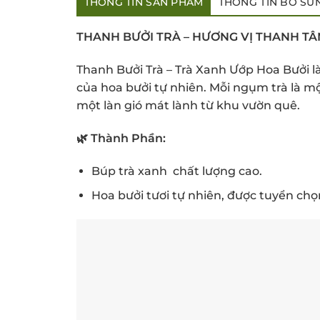
THÔNG TIN SẢN PHẨM
THÔNG TIN BỔ SU
THANH BƯỞI TRÀ – HƯƠNG VỊ THANH TÂ
Thanh Bưởi Trà – Trà Xanh Ướp Hoa Bưởi l
của hoa bưởi tự nhiên. Mỗi ngụm trà là m
một làn gió mát lành từ khu vườn quê.
🌿 Thành Phần:
Búp trà xanh chất lượng cao.
Hoa bưởi tươi tự nhiên, được tuyển ch