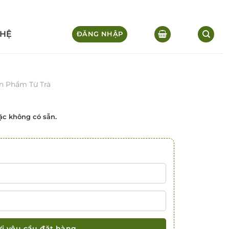
 HỆ
ĐĂNG NHẬP
n Phẩm Từ Trà
c không có sẵn.