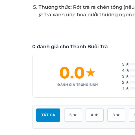
Thưởng thức:
Rót trà ra chén tống (nếu
ý:
Trà xanh ướp hoa bưởi thường ngon nh
0 đánh giá cho Thanh Bưởi Trà
5 ★
0.0
★
4 ★
3 ★
2 ★
ĐÁNH GIÁ TRUNG BÌNH
1 ★
TẤT CẢ
5 ★
4 ★
3 ★