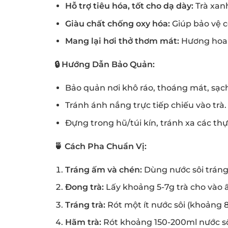
Hỗ trợ tiêu hóa, tốt cho dạ dày:
Trà xanh
Giàu chất chống oxy hóa:
Giúp bảo vệ c
Mang lại hơi thở thơm mát:
Hương hoa b
🔒 Hướng Dẫn Bảo Quản:
Bảo quản nơi khô ráo, thoáng mát, sạch
Tránh ánh nắng trực tiếp chiếu vào trà.
Đựng trong hũ/túi kín, tránh xa các t
🍵 Cách Pha Chuẩn Vị:
Tráng ấm và chén:
Dùng nước sôi tráng
Đong trà:
Lấy khoảng 5-7g trà cho vào 
Tráng trà:
Rót một ít nước sôi (khoảng 8
Hãm trà:
Rót khoảng 150-200ml nước sôi