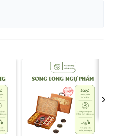
list
Add to wishlist