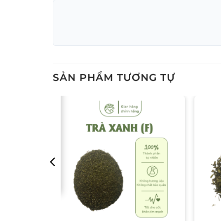
SẢN PHẨM TƯƠNG TỰ
wishlist
Add to wishlist