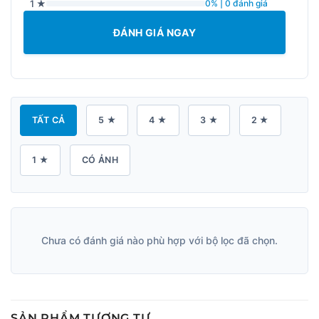
1 ★
0% | 0 đánh giá
ĐÁNH GIÁ NGAY
TẤT CẢ
5 ★
4 ★
3 ★
2 ★
1 ★
CÓ ẢNH
Chưa có đánh giá nào phù hợp với bộ lọc đã chọn.
SẢN PHẨM TƯƠNG TỰ