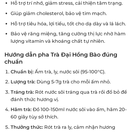
Hỗ trợ trí nhớ, giảm stress, cải thiện tâm trạng.
Giúp giảm cholesterol, bảo vệ tim mạch.
Hỗ trợ tiêu hóa, lợi tiểu, tốt cho dạ dày và lá lách.
Bảo vệ răng miệng, tăng cường thị lực nhờ hàm
lượng vitamin và khoáng chất tự nhiên.
Hướng dẫn pha Trà Đại Hồng Bào đúng
chuẩn
Chuẩn bị:
Ấm trà, ly, nước sôi (95-100°C).
Lượng trà:
Dùng 5-7g trà cho mỗi ấm nhỏ.
Tráng trà:
Rót nước sôi tráng qua trà rồi đổ bỏ để
đánh thức hương vị.
Hãm trà:
Đổ 100-150ml nước sôi vào ấm, hãm 20-
60 giây tùy sở thích.
Thưởng thức:
Rót trà ra ly, cảm nhận hương