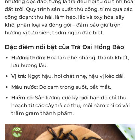
nhưỡng độc đáo, từng lá trà đều hội tụ đủ tinh hoa
đất trời. Quy trình sản xuất thủ công, tỉ mỉ qua các
công đoạn: thu hái, làm héo, lắc và oxy hóa, sấy
khô, phân loại và đóng gói – đảm bảo giữ trọn
hương vị tự nhiên, thơm ngon đặc biệt.
Đặc điểm nổi bật của Trà Đại Hồng Bào
Hương thơm:
Hoa lan nhẹ nhàng, thanh khiết,
lưu hương lâu.
Vị trà:
Ngọt hậu, hơi chát nhẹ, hậu vị kéo dài.
Màu nước:
Đỏ cam trong suốt, bắt mắt.
Hiếm có:
Sản lượng cực kỳ giới hạn do chỉ thu
hoạch từ các cây trà cổ thụ, mỗi năm chỉ có vài
trăm gram thành phẩm.